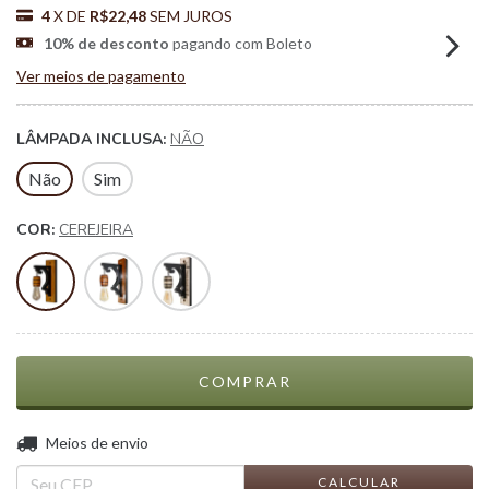
4
X DE
R$22,48
SEM JUROS
10% de desconto
pagando com Boleto
Ver meios de pagamento
LÂMPADA INCLUSA:
NÃO
Não
Sim
COR:
CEREJEIRA
ALTERAR CEP
Entregas para o CEP:
Meios de envio
CALCULAR