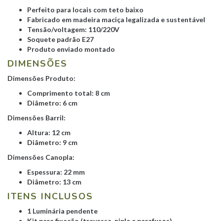
Perfeito para locais com teto baixo
Fabricado em madeira maciça legalizada e sustentável
Tensão/voltagem: 110/220V
Soquete padrão E27
Produto enviado montado
DIMENSÕES
Dimensões Produto:
Comprimento total: 8 cm
Diâmetro: 6 cm
Dimensões Barril:
Altura: 12 cm
Diâmetro: 9 cm
Dimensões Canopla:
Espessura: 22 mm
Diâmetro: 13 cm
ITENS INCLUSOS
1 Luminária pendente
Kit para fixação (travessa, niple e parafusos)