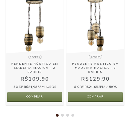
3 CORES
3 CORES
A
PENDENTE RÚSTICO EM
PENDENTE RÚSTICO EM
MADEIRA MACIÇA - 2
MADEIRA MACIÇA - 3
BARRIS
BARRIS
R$109,90
R$129,90
5
X DE
R$21,98
SEM JUROS
6
X DE
R$21,65
SEM JUROS
COMPRAR
COMPRAR