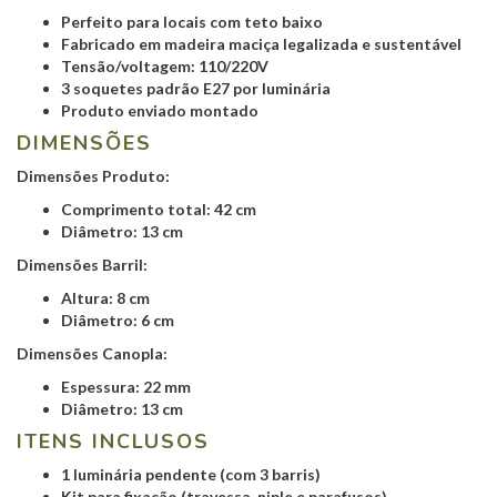
Perfeito para locais com teto baixo
Fabricado em madeira maciça legalizada e sustentável
Tensão/voltagem: 110/220V
3 soquetes padrão E27 por luminária
Produto enviado montado
DIMENSÕES
Dimensões Produto:
Comprimento total: 42 cm
Diâmetro: 13 cm
Dimensões Barril:
Altura: 8 cm
Diâmetro: 6 cm
Dimensões Canopla:
Espessura: 22 mm
Diâmetro: 13 cm
ITENS INCLUSOS
1 luminária pendente (com 3 barris)
Kit para fixação (travessa, niple e parafusos)