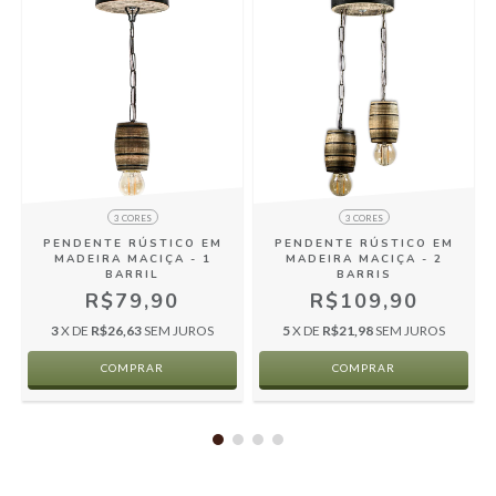
3 CORES
3 CORES
A
PENDENTE RÚSTICO EM
PENDENTE RÚSTICO EM
MADEIRA MACIÇA - 1
MADEIRA MACIÇA - 2
BARRIL
BARRIS
R$79,90
R$109,90
3
X DE
R$26,63
SEM JUROS
5
X DE
R$21,98
SEM JUROS
COMPRAR
COMPRAR